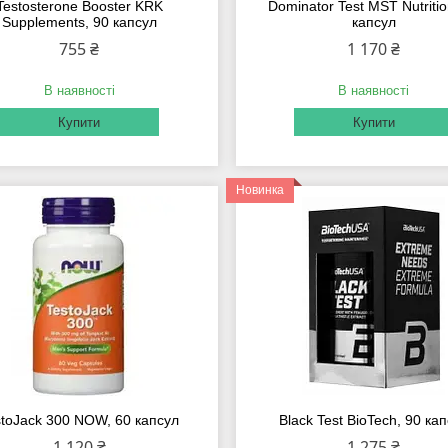
Testosterone Booster KRK
Dominator Test MST Nutritio
Supplements, 90 капсул
капсул
755 ₴
1 170 ₴
В наявності
В наявності
Купити
Купити
Новинка
stoJack 300 NOW, 60 капсул
Black Test BioTech, 90 ка
1 120 ₴
1 275 ₴