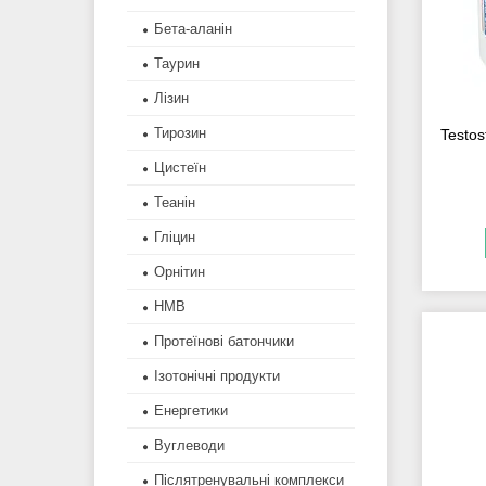
Бета-аланін
Таурин
Лізин
Тирозин
Testo
Цистеїн
Теанін
Гліцин
Орнітин
HMB
Протеїнові батончики
Ізотонічні продукти
Енергетики
Вуглеводи
Післятренувальні комплекси