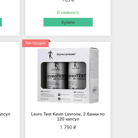
В наявності
Купити
Топ продаж
капсул
Levro Test Kevin Levrone, 2 банки по
120 капсул
1 790 ₴