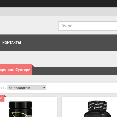
КОНТАКТЫ
еронові бустери
аж