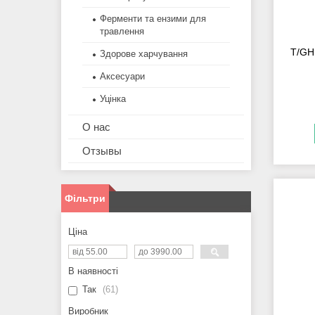
Ферменти та ензими для
травлення
T/GH 
Здорове харчування
Аксесуари
Уцінка
О нас
Отзывы
Фільтри
Ціна
В наявності
Так
61
Виробник