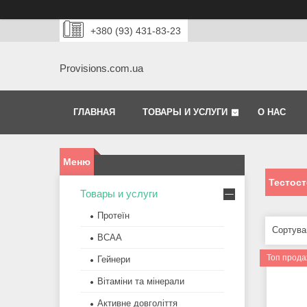
+380 (93) 431-83-23
Provisions.com.ua
ГЛАВНАЯ
ТОВАРЫ И УСЛУГИ
О НАС
Тестост
Товары и услуги
Протеїн
BCAA
Топ прод
Гейнери
Вітаміни та мінерали
Активне довголіття