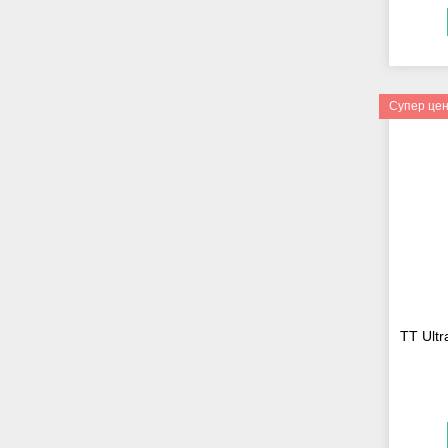
Супер це
TT Ultr