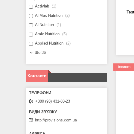
Activlab
1
Tes
AllMax Nutrition
2
AllNutrition
1
Amix Nutrition
5
Applied Nutrition
2
Ще 36
Новинка
Контакти
+380 (93) 431-83-23
http://provisions.com.ua