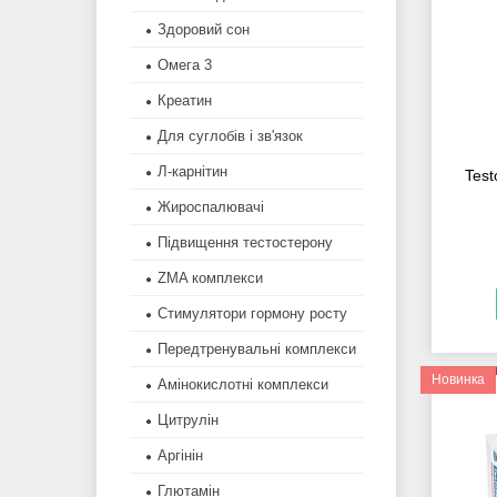
Здоровий сон
Омега 3
Креатин
Для суглобів і зв'язок
Л-карнітин
Test
Жироспалювачі
Підвищення тестостерону
ZMA комплекси
Стимулятори гормону росту
Передтренувальні комплекси
Новинка
Амінокислотні комплекси
Цитрулін
Аргінін
Глютамін