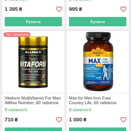
1 395
995
₴
₴
Купити
Купити
Топ продажів
Vitaform MultiVitamin For Men
Max for Men Iron Free
AllMax Nutrition, 60 таблеток
Country Life, 60 таблеток
В наявності
В наявності
710
1 000
₴
₴