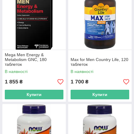
Mega Men Energy &
Metabolism GNC, 180
Max for Men Country Life, 120
таблеток
таблеток
В наявності
В наявності
1 855
1 700
₴
₴
Купити
Купити