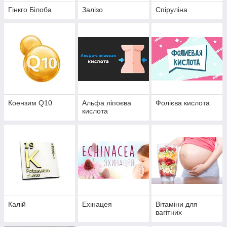
Гінкго Білоба
Залізо
Спіруліна
Коензим Q10
Альфа ліпоєва
Фолієва кислота
кислота
Калій
Ехінацея
Вітаміни для
вагітних