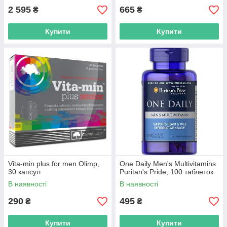
2 595
665
₴
₴
Купити
Купити
Vita-min plus for men Olimp,
One Daily Men's Multivitamins
30 капсул
Puritan's Pride, 100 таблеток
В наявності
В наявності
290
495
₴
₴
Купити
Купити