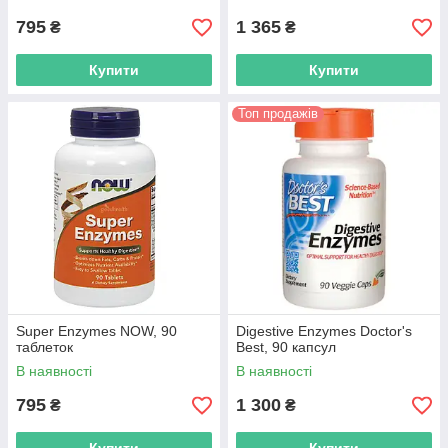
795
1 365
₴
₴
Купити
Купити
Топ продажів
Super Enzymes NOW, 90
Digestive Enzymes Doctor's
таблеток
Best, 90 капсул
В наявності
В наявності
795
1 300
₴
₴