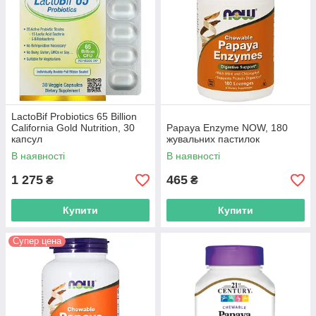
LactoBif Probiotics 65 Billion
California Gold Nutrition, 30
Papaya Enzyme NOW, 180
капсул
жувальних пастилок
В наявності
В наявності
1 275
465
₴
₴
Купити
Купити
Супер цена