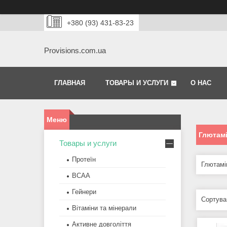
+380 (93) 431-83-23
Provisions.com.ua
ГЛАВНАЯ
ТОВАРЫ И УСЛУГИ
О НАС
Глютам
Товары и услуги
Протеїн
Глютамін
BCAA
Гейнери
Вітаміни та мінерали
Активне довголіття