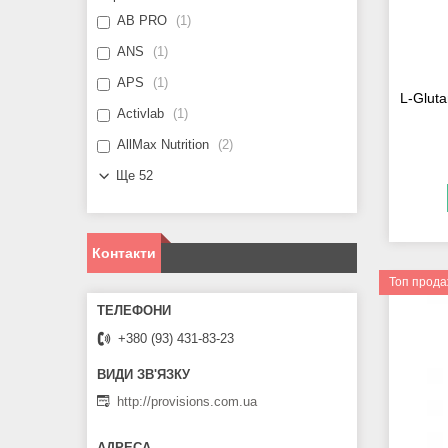
AB PRO
1
ANS
1
APS
1
L-Gluta
Activlab
1
AllMax Nutrition
2
Ще 52
Контакти
Топ прод
+380 (93) 431-83-23
http://provisions.com.ua