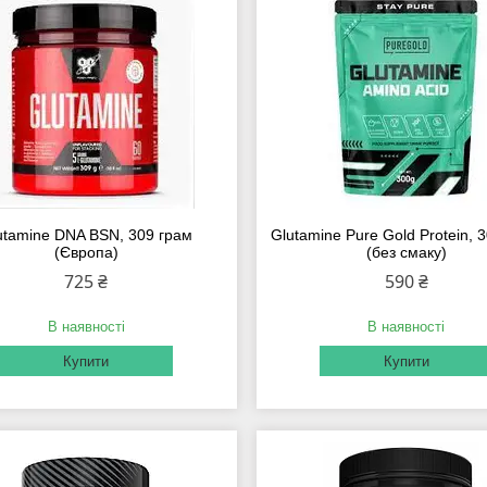
utamine DNA BSN, 309 грам
Glutamine Pure Gold Protein, 
(Європа)
(без смаку)
725 ₴
590 ₴
В наявності
В наявності
Купити
Купити