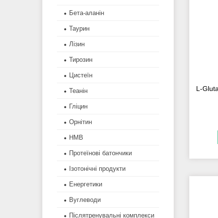
Бета-аланін
Таурин
Лізин
Тирозин
Цистеїн
L-Glut
Теанін
Гліцин
Орнітин
HMB
Протеїнові батончики
Ізотонічні продукти
Енергетики
Вуглеводи
Післятренувальні комплекси