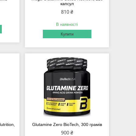
капсул
810 ₴
В наявності
Купити
trition,
Glutamine Zero BioTech, 300 грамів
900 ₴