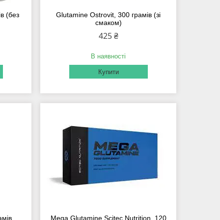
ів (без
Glutamine Ostrovit, 300 грамів (зі
смаком)
425 ₴
В наявності
Купити
амів
Mega Glutamine Scitec Nutrition, 120