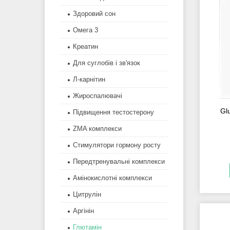
Здоровий сон
Омега 3
Креатин
Для суглобів і зв'язок
Л-карнітин
Жироспалювачі
Gl
Підвищення тестостерону
ZMA комплекси
Стимулятори гормону росту
Передтренувальні комплекси
Амінокислотні комплекси
Цитрулін
Аргінін
Глютамін