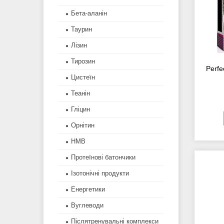
Бета-аланін
Таурин
Лізин
Тирозин
Perfe
Цистеїн
Теанін
Гліцин
Орнітин
HMB
Протеїнові батончики
Ізотонічні продукти
Енергетики
Вуглеводи
Післятренувальні комплекси