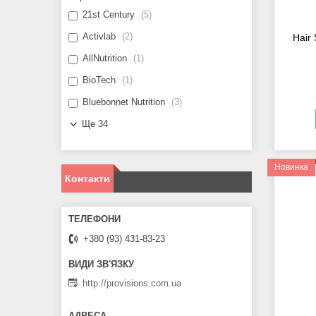
21st Century
5
Activlab
2
Hair 
AllNutrition
1
BioTech
1
Bluebonnet Nutrition
3
Ще 34
Новинка
Контакти
+380 (93) 431-83-23
http://provisions.com.ua