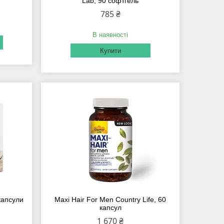
Lab, 90 софтгель
785 ₴
В наявності
Купити
 капсули
Maxi Hair For Men Country Life, 60
капсул
1 670 ₴