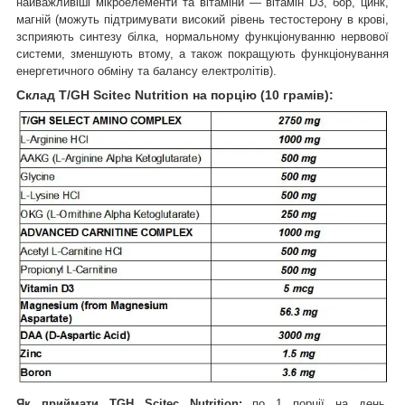
найважливіші мікроелементи та вітаміни —
вітамін D3, бор, цинк,
магній (можуть підтримувати високий рівень тестостерону в крові,
з
сприяють синтезу білка, нормальному функціонуванню нервової
системи, зменшують втому, а також покращують функціонування
енергетичного обміну та балансу електролітів).
Склад T/GH Scitec Nutrition на порцію (10 грамів):
Як приймати TGH Scitec Nutrition:
по 1 порції на день,