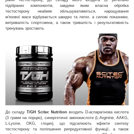
підібраних компонентів, завдяки яким власна обробка
тестостерону неабияк збільшуватиметься, нарощування
м'язової маси відбувається швидко та легко. а силові показники,
витривалість спортсмена, а також тривалість і результативність
тренувань зростають.
До складу
T/GH Scitec Nutrition
входить
D-аспарагінова кислота
(3 грами на порцію),
синергетичні амінокислоти (L-Arginine, AAKG,
L-Lysine, OKG, гліцин), що підсилюють ефекти синтезу
тестостерону та поліпшення репродуктивної функції, а також