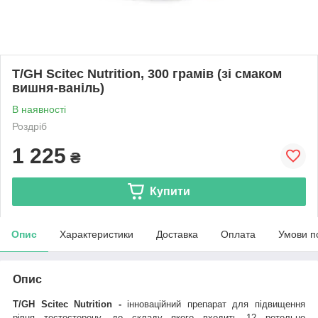
T/GH Scitec Nutrition, 300 грамів (зі смаком
вишня-ваніль)
В наявності
Роздріб
1 225
₴
Купити
Опис
Характеристики
Доставка
Оплата
Умови п
Опис
T/GH Scitec Nutrition -
інноваційний препарат для підвищення
рівня тестостерону, до складу якого входить
12 ретельно