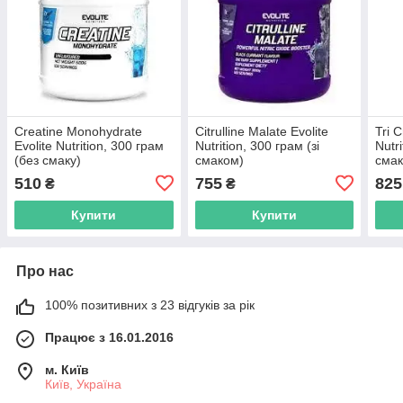
Creatine Monohydrate
Citrulline Malate Evolite
Tri 
Evolite Nutrition, 300 грам
Nutrition, 300 грам (зі
Nutri
(без смаку)
смаком)
сма
510
755
825
₴
₴
Купити
Купити
Про нас
100% позитивних з 23 відгуків за рік
Працює з 16.01.2016
м. Київ
Київ, Україна