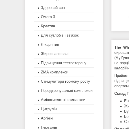
Здоровий сон
Омега 3
Креатин
Для суглобів і зв'язок
Л-карнітин
The Wh
сироват
Жироспалювачі
(MyZyme
Підвищення тестостерону
на порці
калорійн
ZMA комплекси
Прийо
підвищен
Стимулятори гормону росту
спортом
Передтренувальні комплекси
Склад
T
Амінокислотні комплекси
Ен
Жи
Цитрулін
Ву
Бі
Аргінін
Сіл
Глютамін