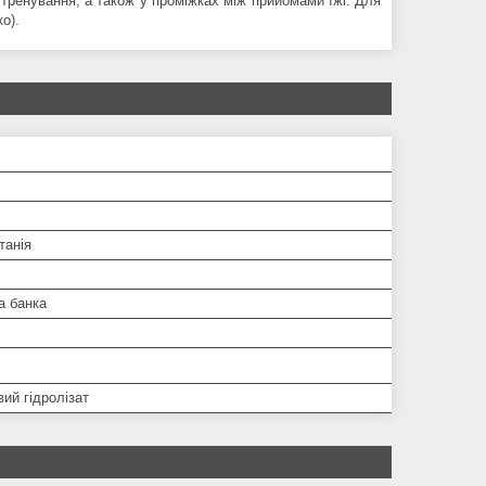
ля тренування, а також у проміжках між прийомами їжі. Для
о).
танія
а банка
ий гідролізат