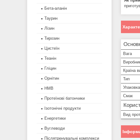
Як при
приготу
Бета-аланін
Таурин
Характ
Лізин
Тирозин
Основ
Цистеїн
Вага
Теанін
Виробни
Гліцин
Країна в
Орнітин
Тип
Упаковка
HMB
Смак
Протеїнові батончики
Корист
Ізотонічні продукти
Вид прот
Енергетики
Вуглеводи
Інформа
Післятренувальні комплекси