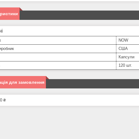
еристики
ні
к
NOW
иробник
США
Капсули
ь
120 шт.
ція для замовлення
0 ₴