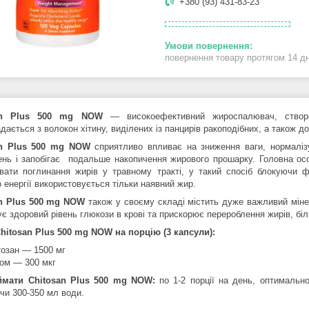
+380 (93) 431-83-23
повернення товару протягом 14 д
an Plus 500 mg NOW
— високоефективний жироспалювач, ство
дається з волокон хітину, виділених із панцирів ракоподібних, а також
an Plus 500 mg NOW
сприятливо впливає на зниження ваги, нормалізу
ень і запобігає подальше накопичення жирового прошарку. Головна осо
увати поглинання жирів у травному тракті, у такий спосіб блокуючи 
 енергії
використовується тільки наявний жир
.
n Plus 500 mg NOW
також у своєму складі містить дуже важливий мінер
є здоровий рівень глюкози в крові та прискорює перероблення жирів, білк
hitosan Plus 500 mg NOW
на порцію (3 капсули):
тозан — 1500 мг
ом — 300 мкг
ймати
Chitosan Plus 500 mg NOW
:
по 1-2 порції на день, оптимальн
чи 300-350 мл води.