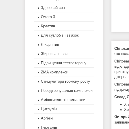
Здоровий сон
Омега 3
Креатин
Для суглобів і зв'язок
Л-карнітин
Chitos
яка
скла
Жироспалювачі
Chitos
Підвищення тестостерону
відклад
пригніч
ZMA комплекси
джерело
Стимулятори гормону росту
Chitosa
підтриму
Передтренувальні комплекси
Склад
C
Амінокислотні комплекси
Хі
Цитрулін
Хр
Як при
Аргінін
запиваю
Глютамін