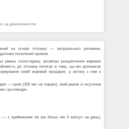
нів
за домовленістю
рений на основі хітозану —
натурального речовини,
 додатково посилений хромом.
є рівень холестерину, активізує розщеплення жирових
бливість дії хітозану полягає в тому, що він
допомагає
формування новій жировий прошарок, у зв'язку з чим є
ал — хром (300 мкг на порцію), який разом із інсуліном
ів і вуглеводів.
о — з прийманням їжі (не більш ніж 6 капсул на день),