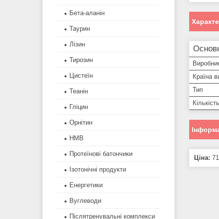
Бета-аланін
Характ
Таурин
Лізин
Основ
Тирозин
Виробни
Цистеїн
Країна в
Тип
Теанін
Кількіст
Гліцин
Орнітин
Інформа
HMB
Протеїнові батончики
Ціна:
71
Ізотонічні продукти
Енергетики
Вуглеводи
Післятренувальні комплекси