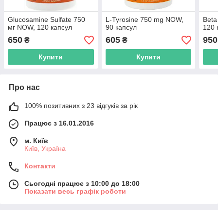
Glucosamine Sulfate 750
L-Tyrosine 750 mg NOW,
Beta
мг NOW, 120 капсул
90 капсул
120 
650
605
950
₴
₴
Купити
Купити
Про нас
100% позитивних з 23 відгуків за рік
Працює з 16.01.2016
м. Київ
Київ, Україна
Контакти
Сьогодні працює з 10:00 до 18:00
Показати весь графік роботи