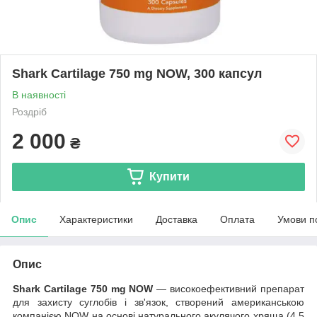
Shark Cartilage 750 mg NOW, 300 капсул
В наявності
Роздріб
2 000
₴
Купити
Опис
Характеристики
Доставка
Оплата
Умови п
Опис
Shark Cartilage 750 mg NOW
— високоефективний препарат
для захисту суглобів і зв'язок, створений американською
компанією NOW на основі натурального акулячого хряща (4.5