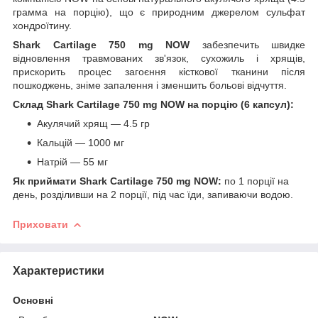
грамма на порцію), що є природним джерелом сульфат
хондроїтину.
Shark Cartilage 750 mg NOW
забезпечить швидке
відновлення травмованих зв'язок, сухожиль і хрящів,
прискорить процес загоєння кісткової тканини після
пошкоджень, зніме запалення і зменшить больові відчуття.
Склад Shark Cartilage 750 mg NOW на порцію (6 капсул):
Акулячий хрящ — 4.5 гр
Кальцій — 1000 мг
Натрій — 55 мг
Як приймати Shark Cartilage 750 mg NOW:
по 1 порції на
день, розділивши на 2 порції, під час їди, запиваючи водою.
Приховати
Характеристики
Основні