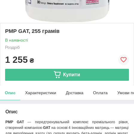
PMP GAT, 255 грамів
В наявності
Роздріб
1 255
₴
Купити
Опис
Характеристики
Доставка
Оплата
Умови п
Опис
PMP GAT
— передтренувальний комплекс преміального рівня,
створений компанією
GAT
на основі 4 інноваційних матриць — матриці
для вироблення азоту (до складу входить бета-аланін, аргінін малат,