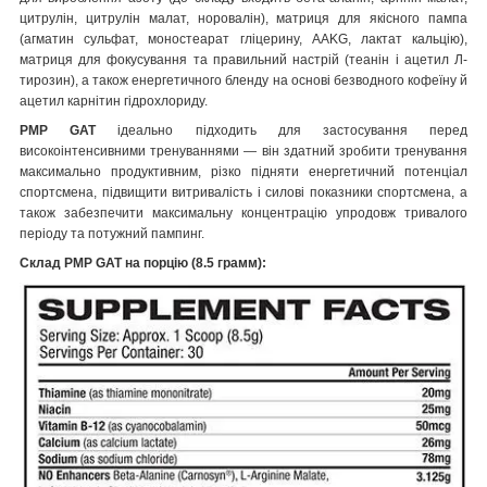
цитрулін, цитрулін малат, норовалін), матриця для якісного пампа
(агматин сульфат, моностеарат гліцерину, AAKG, лактат кальцію),
матриця для фокусування та правильний настрій (теанін і ацетил Л-
тирозин), а також енергетичного бленду на основі безводного кофеїну й
ацетил карнітин гідрохлориду.
PMP GAT
ідеально підходить для застосування перед
високоінтенсивними тренуваннями — він здатний зробити тренування
максимально продуктивним, різко підняти енергетичний потенціал
спортсмена, підвищити витривалість і силові показники спортсмена, а
також забезпечити максимальну концентрацію упродовж тривалого
періоду та потужний пампинг.
Склад
PMP GAT
на порцію (8.5 грамм):