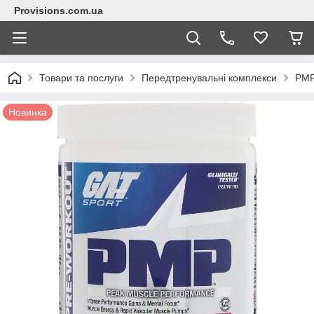
Provisions.com.ua
Товари та послуги
Передтренувальні комплекси
PMP
Новинка