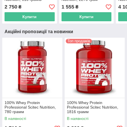
2 750
1 555
4 1
₴
₴
Купити
Купити
Акційні пропозиції та новинки
Топ продажів
100% Whey Protein
100% Whey Protein
Professional Scitec Nutrition,
Professional Scitec Nutrition,
780 грамм
1816 грамм
В наявності
В наявності