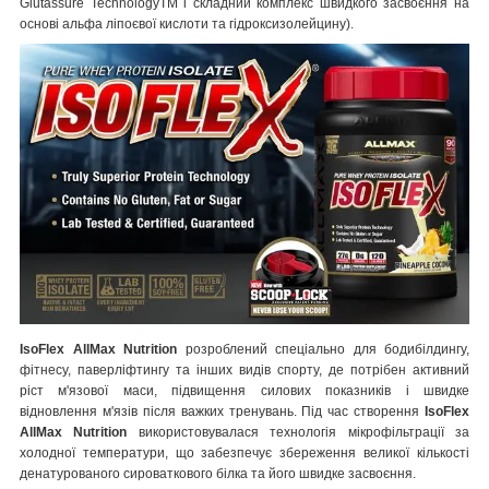
Glutassure TechnologyTM і складний комплекс швидкого засвоєння на
основі альфа ліпоєвої кислоти та гідроксизолейцину).
IsoFlex AllMax Nutrition
розроблений спеціально для бодибілдингу,
фітнесу, паверліфтингу та інших видів спорту, де потрібен активний
ріст м'язової маси, підвищення силових показників і швидке
відновлення м'язів після важких тренувань. Під час створення
IsoFlex
AllMax Nutrition
використовувалася технологія мікрофільтрації за
холодної температури, що забезпечує збереження великої кількості
денатурованого сироваткового білка та його швидке засвоєння.