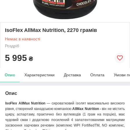
IsoFlex AllMax Nutrition, 2270 грамів
Немає в наявності
Роздріб
5 995
₴
Опис
Характеристики
Доставка
Оплата
Умови п
Опис
IsoFlex AllMax Nutrition
— сироватковий ізолят максимально високого
рівня, створений канадською компанією
AllMax Nutrition -
він не містить
цукру, аспартаму, практично без вуглеводів (1 грам на порцію), має
чудовий смак і додатково посилений 4 запатентованими матрицями
засвоєння харчових речовин (комплекс WPI FortifiedTM, NO комплекс,