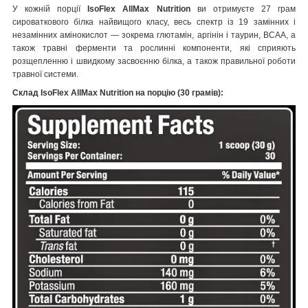
У кожній порції
IsoFlex AllMax Nutrition
ви отримуєте 27 грам
сироваткового білка найвищого класу, весь спектр із 19 замінних і
незамінних амінокислот — зокрема глютамін, аргінін і таурин, BCAA, а
також травні ферменти та рослинні компоненти, які сприяють
розщепленню і швидкому засвоєнню білка, а також правильної роботи
травної системи.
Склад IsoFlex AllMax Nutrition на порцію (30 грамів):