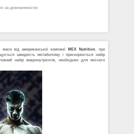
нів
за домовленістю
 маси від американської компанії
MEX Nutrition
, при
ищується швидкість метаболізму і прискорюється набір
овний набір макронутрієнтів, необхідних для якісного