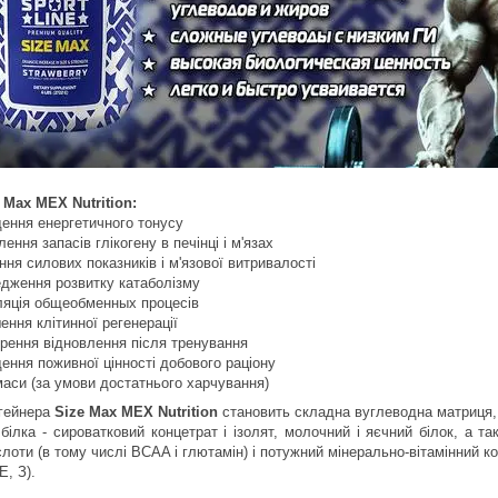
 Max MEX Nutrition:
щення енергетичного тонусу
лення запасів глікогену в печінці і м'язах
ння силових показників і м'язової витривалості
едження розвитку катаболізму
ляція общеобменных процесів
ення клітинної регенерації
орення відновлення після тренування
ення поживної цінності добового раціону
маси (за умови достатнього харчування)
гейнера
Size Max MEX Nutrition
становить складна вуглеводна матриця, 
ілка - сироватковий концетрат і ізолят, молочний і яєчний білок, а тако
лоти (в тому числі BCAA і глютамін) і потужний мінерально-вітамінний ком
E, З).