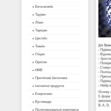
Бета-аланін
Таурин
Лізин
Тирозин
Цистеїн
Дія
Size
Теанін
- Підви
Гліцин
- Віднов
- Зроста
Орнітин
- Попер
- Стиму
HMB
- Поліпш
- Приск
Протеїнові батончики
- Підвищ
- Набір 
Ізотонічні продукти
Основу 
Енергетики
5
форм б
амінокис
Вуглеводи
B, A, D, 
Післятренувальні комплекси