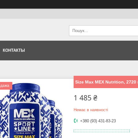
КОНТАКТЫ
Size Max MEX Nutrition, 2720
одажа
1 485 ₴
Немає в наявності
+380 (93) 431-83-23