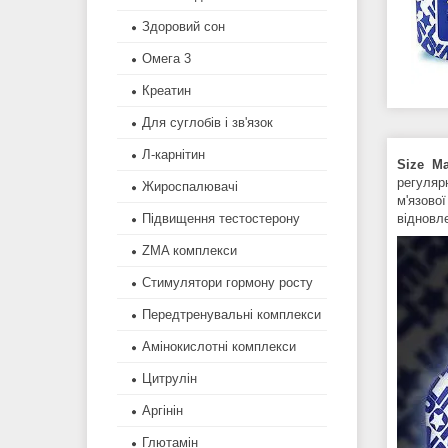
Здоровий сон
Омега 3
Креатин
Для суглобів і зв'язок
Л-карнітин
Size M
регуляр
Жироспалювачі
м'язово
Підвищення тестостерону
відновл
ZMA комплекси
Стимулятори гормону росту
Передтренувальні комплекси
Амінокислотні комплекси
Цитрулін
Аргінін
Глютамін