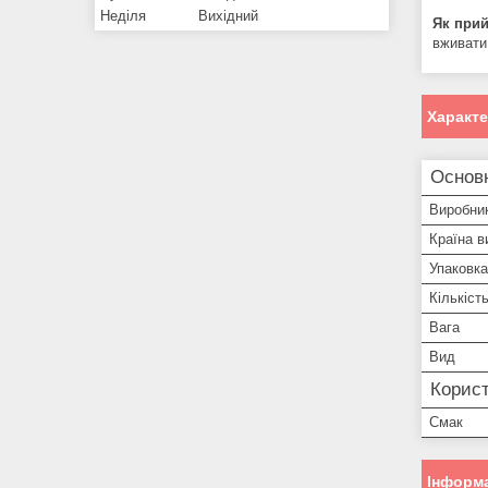
Неділя
Вихідний
Як прий
вживати
Характ
Основ
Виробни
Країна в
Упаковка
Кількіст
Вага
Вид
Корист
Смак
Інформа