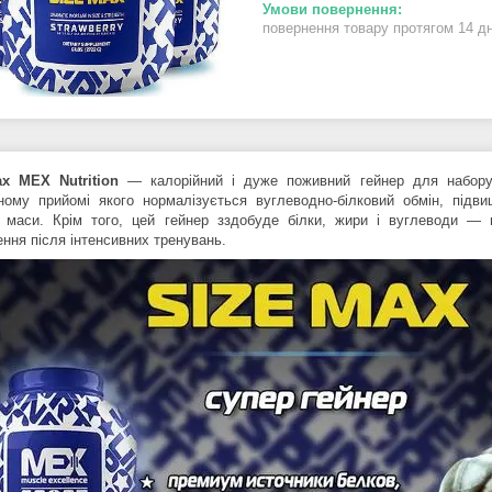
повернення товару протягом 14 д
ax MEX Nutrition
— калорійний і дуже поживний гейнер для набору
ному прийомі якого
нормалізується вуглеводно-білковий обмін, підв
ї маси. Крім того, цей гейнер з
здобуде білки, жири і вуглеводи — п
ення після інтенсивних тренувань.