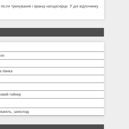
у після тренування і вранці натщесерце. У дні
відпочинку
ion
а банка
ковий гейнер
 ваніль, шоколад