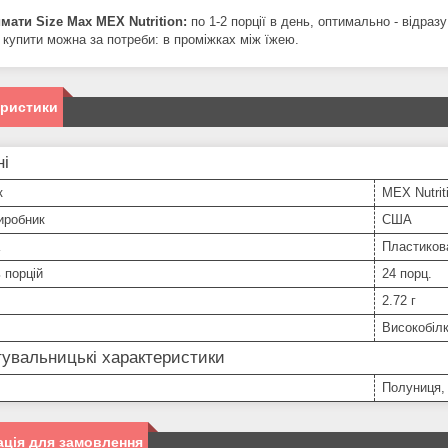
мати Size Max MEX Nutrition:
по 1-2 порції в день, оптимально - відраз
 купити можна за потреби: в проміжках між їжею.
еристики
ні
к
MEX Nutrit
иробник
США
Пластиков
ь порцій
24 порц.
2.72 г
Високобіл
увальницькі характеристики
Полуниця,
ція для замовлення