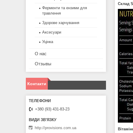
Склад
S
Ферменти та ензими для
травлення
Здорове харчування
Аксесуари
Уцінка
О нас
Отзывы
Контакти
+380 (93) 431-83-23
http://provisions.com.ua
Вітамін