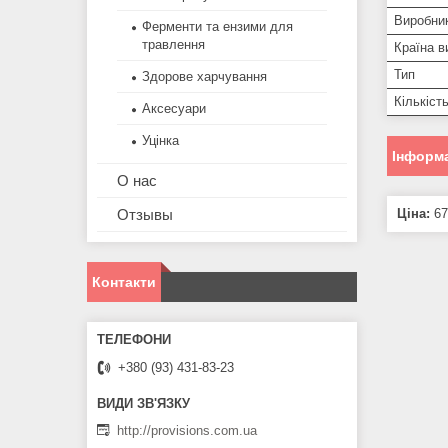
Виробни
Ферменти та ензими для
травлення
Країна в
Тип
Здорове харчування
Кількіст
Аксесуари
Уцінка
Інформа
О нас
Отзывы
Ціна:
67
Контакти
+380 (93) 431-83-23
http://provisions.com.ua