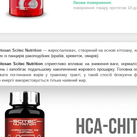
повернення товару протягом 14 д
tosan Scitec Nutrition
— жироспалювач, створений на основі хітозану,
н
х із панцирів ракоподібних (крабів, креветок, омарів).
tosan Scitec Nutrition
сприятливо впливає на зниження ваги, нормаліз
ень і запобігає подальшому накопиченню жирового прошарку. Головна осо
увати поглинання жирів у травному тракті, у такий спосіб блокуючи 
 енергії
використовується тільки наявний жир
.