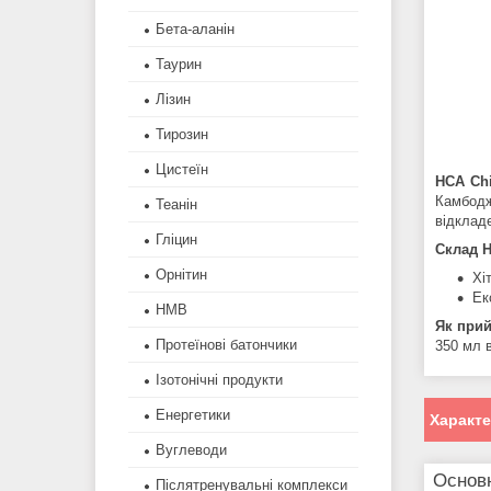
Бета-аланін
Таурин
Лізин
Тирозин
Цистеїн
HCA Chi
Камбодж
Теанін
відклад
Гліцин
Склад
H
Орнітин
Хі
Ек
HMB
Як при
Протеїнові батончики
350 мл 
Ізотонічні продукти
Енергетики
Характ
Вуглеводи
Основ
Післятренувальні комплекси