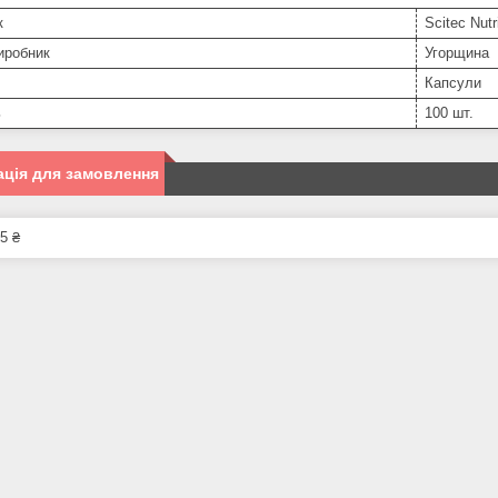
к
Scitec Nutr
иробник
Угорщина
Капсули
ь
100 шт.
ція для замовлення
5 ₴