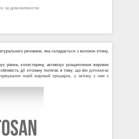
нів
за домовленістю
атурального речовини, яка
складається з волокон хітину,
ує рівень холестерину, активізує розщеплення жирових
бливість дії хітозану полягає в тому, що він
допомагає
формування новій жировий прошарок, у зв'язку з чим є