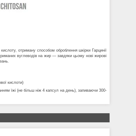
 кислоту, отриману способом оброблення шкірки Гарцинії
отриманих вуглеводів на жир — завдяки цьому нові жирові
вань.
ової кислоти)
анням їжі (не більш ніж 4 капсул на день), запиваючи 300-