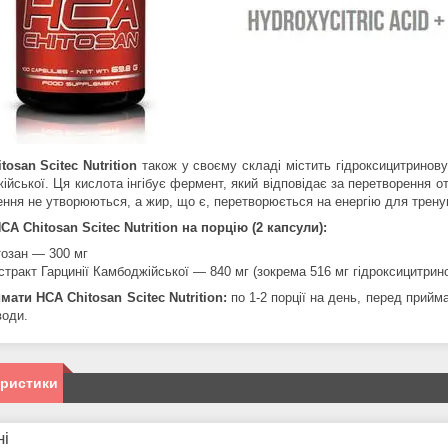
tosan Scitec Nutrition
також у своєму складі містить гідроксицитринову
ійської. Ця кислота інгібує фермент, який відповідає за перетворення 
ення не утворюються, а жир, що є, перетворюється на енергію для трену
CA Chitosan Scitec Nutrition
на порцію (2 капсули):
тозан — 300 мг
стракт Гарцинії Камбоджійської — 840 мг (зокрема 516 мг гідроксицитрин
ймати
HCA Chitosan Scitec Nutrition
:
по 1-2 порції на день, перед прийм
води.
еристики
ні