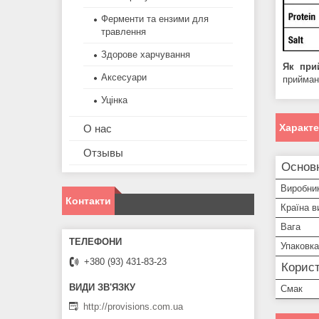
Ферменти та ензими для
травлення
Здорове харчування
Як при
Аксесуари
прийман
Уцінка
Характ
О нас
Отзывы
Основ
Виробни
Контакти
Країна в
Вага
Упаковка
+380 (93) 431-83-23
Корист
Смак
http://provisions.com.ua