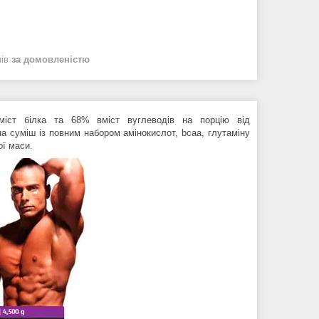
нів
за домовленістю
іст білка та 68% вміст вуглеводів на порцію від
на суміш із повним набором амінокислот, bcaa, глутаміну
ої маси.