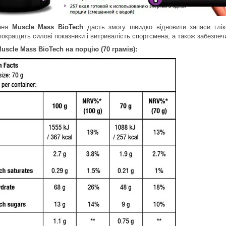
ння
Muscle Mass
BioTech
дасть змогу швидко відновити запаси гліко
покращить силові показники і витривалість спортсмена, а також забезпечи
Muscle Mass
BioTech на порцію (70 грамів):