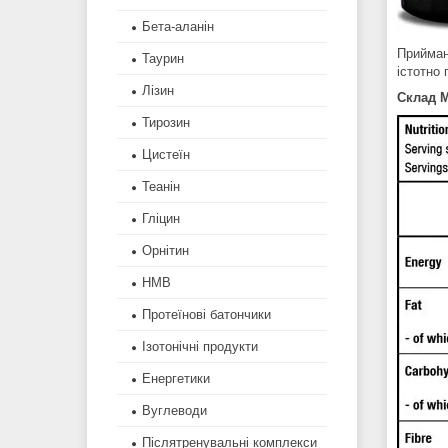
Бета-аланін
Прийма
Таурин
істотно 
Лізин
Склад 
Тирозин
Цистеїн
Теанін
Гліцин
Орнітин
HMB
Протеїнові батончики
Ізотонічні продукти
Енергетики
Вуглеводи
Післятренувальні комплекси