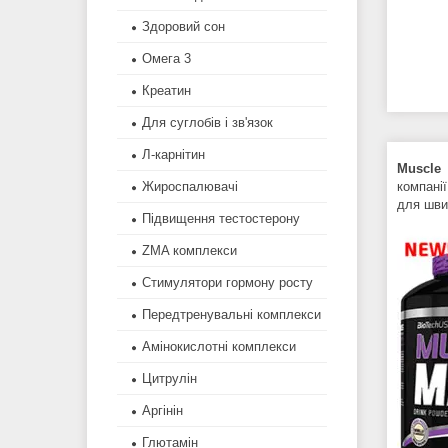
Здоровий сон
Омега 3
Креатин
Для суглобів і зв'язок
Л-карнітин
Muscl
компані
Жироспалювачі
для шви
Підвищення тестостерону
ZMA комплекси
Стимулятори гормону росту
Передтренувальні комплекси
Амінокислотні комплекси
Цитрулін
Аргінін
Глютамін