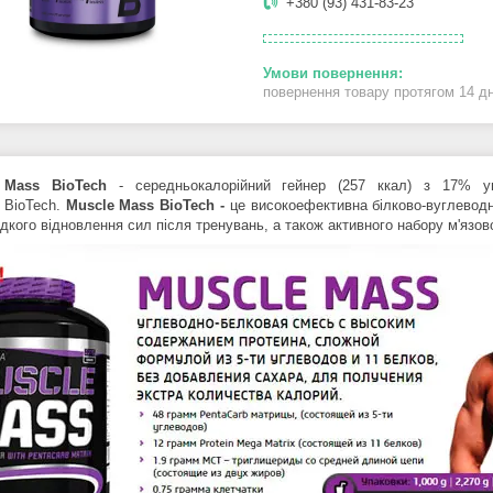
+380 (93) 431-83-23
повернення товару протягом 14 д
e Mass
BioTech
- середньокалорійний гейнер (257 ккал) з
17% ум
ї BioTech.
Muscle Mass
BioTech -
це високоефективна
білково-вуглевод
дкого відновлення сил після тренувань, а також активного набору м'язов