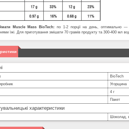
ймати Muscle Mass
BioTech:
по 1-2 порції на день, оптимально —
нями їжі. Для приготування змішати 70 грамів продукту та 300-400 мл вод
еристики
ні
к
BioTech
иробник
Угорщина
4 г
Пакет
увальницькі характеристики
Шоколад, 