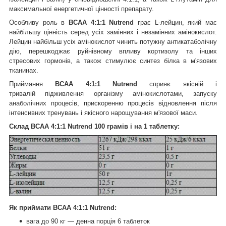
максимальної енергетичної цінності препарату.
Особливу роль в
BCAA 4:1:1 Nutrend
грає L-лейцин, який
має
найбільшу цінність серед усіх замінних і незамінних амінокислот.
Лейцин найбільш усіх амінокислот чинить потужну антикатаболічну
дію, перешкоджає руйнівному впливу кортизолу та інших
стресових гормонів, а також стимулює синтез білка в м'язових
тканинах.
Приймання
BCAA 4:1:1 Nutrend
сприяє якісній і
тривалій підживлення організму амінокислотами, запуску
анаболічних процесів, прискоренню процесів відновлення після
інтенсивних тренувань і якісного нарощування м'язової маси.
Склад BCAA 4:1:1 Nutrend 100 грамів і на 1 таблетку:
Як приймати BCAA 4:1:1 Nutrend:
вага до 90 кг — денна порція 6 таблеток