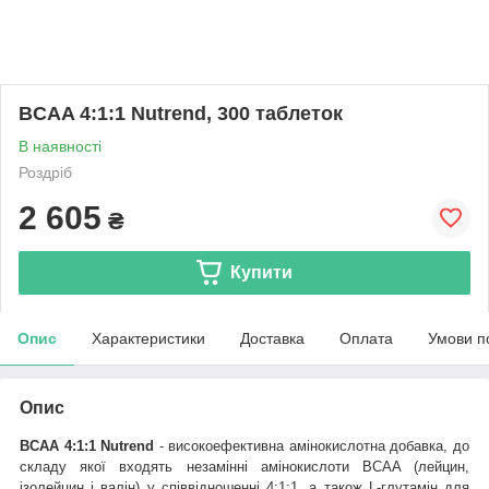
BCAA 4:1:1 Nutrend, 300 таблеток
В наявності
Роздріб
2 605
₴
Купити
Опис
Характеристики
Доставка
Оплата
Умови п
Опис
BCAA 4:1:1 Nutrend
-
високоефективна амінокислотна добавка, до
складу якої входять незамінні амінокислоти BCAA (лейцин,
ізолейцин і валін) у співвідношенні 4:1:1, а також
L-глутамін для