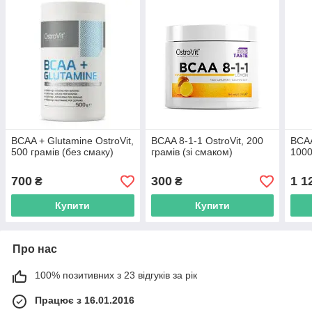
BCAA + Glutamine OstroVit,
BCAA 8-1-1 OstroVit, 200
BCAA
500 грамів (без смаку)
грамів (зі смаком)
1000
700
300
1 1
₴
₴
Купити
Купити
Про нас
100% позитивних з 23 відгуків за рік
Працює з 16.01.2016