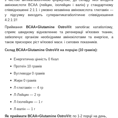
амінокислоти ВСАА (лейцин, ізолейцин і валін) у стандартному
співвідношенні 2:1:1 і умовно незамінна амінокислота глютамін —
у підсумку виходить суперантикатаболітичне співвідношення
4:2:1:1!!
Приймання
BCAA+Glutamine OstroVit
запобігає катаболізму,
сприяє швидкому відновленню та регенерації м'язових тканин,
забезпечує організм необхідними амінокілотами та енергією, а
також прискорює ріст м'язової маси. і силових показників.
Склад
BCAA+Glutamine OstroVit
на порцію (10 грамів):
Енергетична цінність 0 Ккал
Протеїн 10 грамів
Вуглеводи 0 грамів
Жири 0 грамів
Л-глютамін — 4 гр
Л-Лейцин — 2 гр
Л-Ізолейцин — 1 г
Л-валін — 1 г
Як приймати BCAA+Glutamine OstroVit:
по 1-2 порції на день,