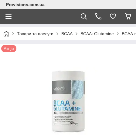
Provisions.com.ua
Товари та послуги
BCAA
BCAA+Glutamine
BCAA+G
Акція