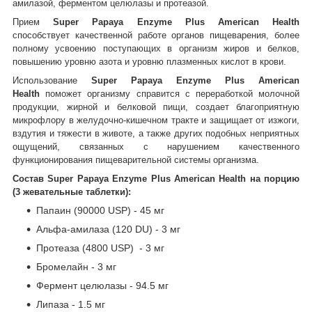
амилазой, ферментом целюлазы и протеазой.
Прием
Super Papaya Enzyme Plus American Health
способствует
качественной работе органов пищеварения, более
полному усвоению поступающих в организм жиров и белков,
повышению уровню азота и уровню плазменных кислот в крови.
Использование
Super Papaya Enzyme Plus American
Health
поможет организму справится с переработкой молочной
продукции, жирной и белковой пищи,
создает благоприятную
микрофлору в желудочно-кишечном тракте и
защищает от изжоги,
вздутия и тяжести в животе, а также других подобных неприятных
ощущений, связанных с нарушением качественного
функционирования пищеварительной системы организма.
Состав
Super Papaya Enzyme Plus American Health
на порцию
(3 жевательные таблетки):
Папаин (90000 USP) - 45 мг
Альфа-амилаза (120 DU) - 3 мг
Протеаза (4800 USP) - 3 мг
Бромелайн - 3 мг
Фермент целюлазы - 94.5 мг
Липаза - 1.5 мг