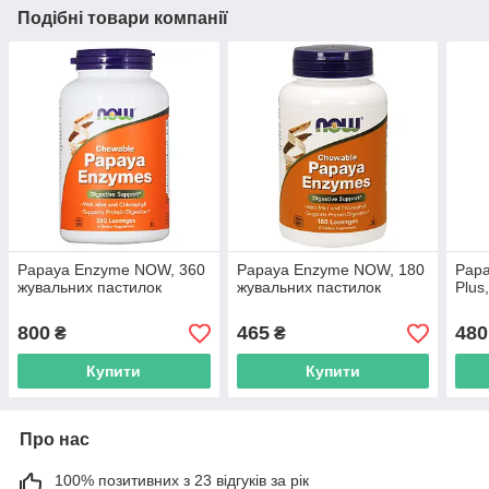
Подібні товари компанії
Papaya Enzyme NOW, 360
Papaya Enzyme NOW, 180
Papa
жувальних пастилок
жувальних пастилок
Plus
800
465
480
₴
₴
Купити
Купити
Про нас
100% позитивних з 23 відгуків за рік