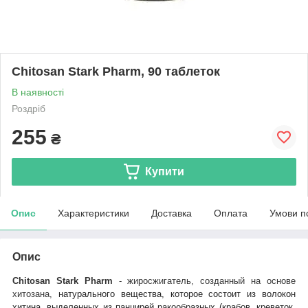
Chitosan Stark Pharm, 90 таблеток
В наявності
Роздріб
255
₴
Купити
Опис
Характеристики
Доставка
Оплата
Умови п
Опис
Chitosan Stark Pharm
- жиросжигатель, созданный на основе
хитозана,
натурального вещества, которое
состоит из волокон
хитина, выделенных из панцирей ракообразных (крабов, креветок,