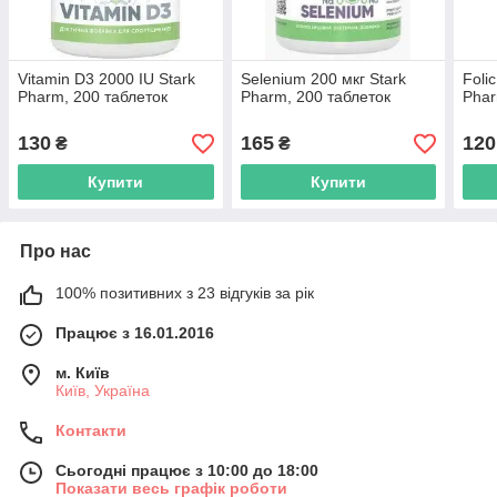
Vitamin D3 2000 IU Stark
Selenium 200 мкг Stark
Foli
Pharm, 200 таблеток
Pharm, 200 таблеток
Phar
130
165
120
₴
₴
Купити
Купити
Про нас
100% позитивних з 23 відгуків за рік
Працює з 16.01.2016
м. Київ
Київ, Україна
Контакти
Сьогодні працює з 10:00 до 18:00
Показати весь графік роботи