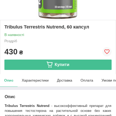
Tribulus Terrestris Nutrend, 60 капсул
В наявності
Роздріб
430
₴
Купити
Опис
Характеристики
Доставка
Оплата
Умови п
Опис
Tribulus Terrestris Nutrend
- высокоэффективный препарат
для
повышения тестостерона на растительной основе без каких
дополнительных химических добавок и
с высокой концентрацией