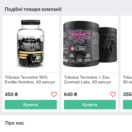
Подібні товари компанії
Tribulus Terrestris 95%
Tribulus Terrestris + Zinc
Tribu
Evolite Nutrition, 60 капсул
Zoomad Labs, 60 капсул
90 к
450
640
355
₴
₴
Купити
Купити
Про нас