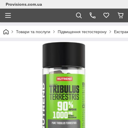
Provisions.com.ua
Товари та послуги
Підвищення тестостерону
Екстра