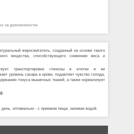
нів
за домовленістю
атуральный жиросжигатель, созданный на основе такого
ного вещества, способствующего снижению
веса и
ствует транспортировке глюкозы в клетки и ее
жает уровень сахара в крови,
подавляет чувство голода,
держанию тонуса мышечных тканей, а также
нормализует
):
в день, оптимально - с приемом пищи, запивая водой.