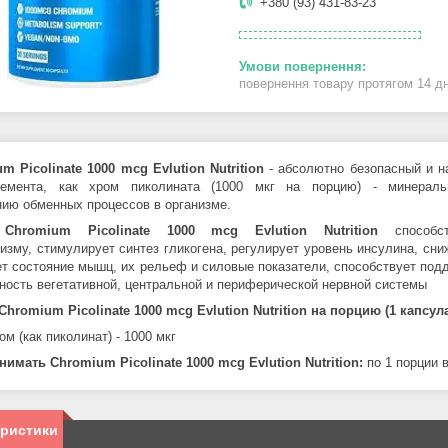
+380 (93) 431-83-23
повернення товару протягом 14 д
m Picolinate 1000 mcg Evlution Nutrition
- абсолютно безопасный и н
лемента, как хром пиколината (1000 мкг на порцию) - минераль
ию обменных процессов в организме.
м
Chromium Picolinate 1000 mcg Evlution Nutrition
способ
лизму,
стимулирует синтез гликогена,
регулирует уровень инсулина,
сни
т состояние мышц, их рельеф и силовые показатели,
способствует под
ность вегетативной, центральной и периферической нервной системы
Chromium Picolinate 1000 mcg Evlution Nutrition
на порцию (1 капсула
ом (как пиколинат) - 1000 мкг
инимать
Chromium Picolinate 1000 mcg Evlution Nutrition
:
по 1 порции 
еристики