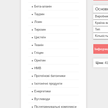
Бета-аланін
Основ
Таурин
Виробни
Лізин
Країна в
Тип
Тирозин
Кількіст
Цистеїн
Теанін
Інформа
Гліцин
Орнітин
Ціна:
41
HMB
Протеїнові батончики
Ізотонічні продукти
Енергетики
Вуглеводи
Післятренувальні комплекси