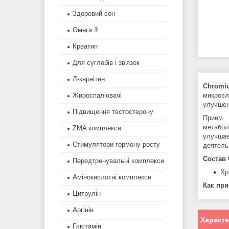
Здоровий сон
Омега 3
Креатин
Для суглобів і зв'язок
Л-карнітин
Chromiu
микроэ
Жироспалювачі
улучшен
Підвищення тестостерону
Прие
метабо
ZMA комплекси
улучшае
Стимулятори гормону росту
деятель
Состав
Передтренувальні комплекси
Хр
Амінокислотні комплекси
Как пр
Цитрулін
Аргінін
Характ
Глютамін