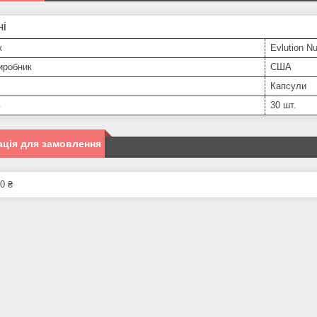
ні
к
Evlution Nut
иробник
США
Капсули
ь
30 шт.
ція для замовлення
0 ₴