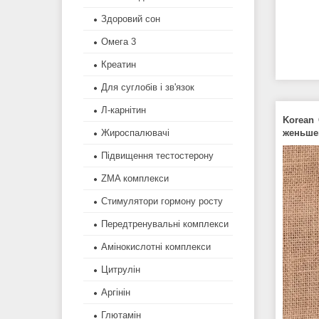
Здоровий сон
Омега 3
Креатин
Для суглобів і зв'язок
Л-карнітин
Korean
женьшен
Жироспалювачі
Підвищення тестостерону
ZMA комплекси
Стимулятори гормону росту
Передтренувальні комплекси
Амінокислотні комплекси
Цитрулін
Аргінін
Глютамін