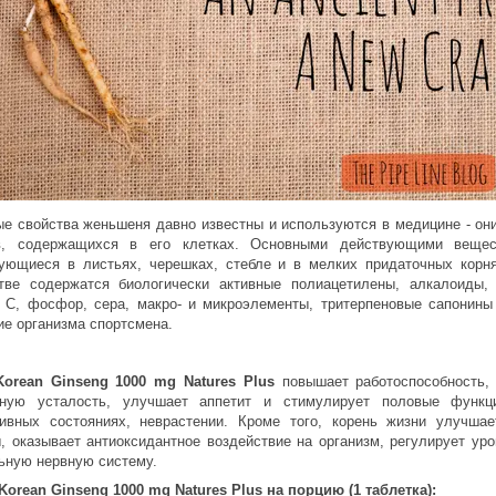
е свойства женьшеня давно известны и используются в медицине - он
в, содержащихся в его клетках.
Основными действующими вещест
ующиеся в листьях, черешках, стебле и в мелких придаточных корн
тве содержатся биологически активные полиацетилены, алкалоиды,
 С, фосфор, сера, макро- и микроэлементы, тритерпеновые сапонины
ие организма спортсмена.
Korean Ginseng 1000 mg Natures Plus
повышает работоспособность,
нную усталость, улучшает аппетит и стимулирует половые функц
ивных состояниях, неврастении. Кроме того, корень жизни улучша
, оказывает антиоксидантное воздействие на организм, регулирует ур
ьную нервную систему.
Korean Ginseng 1000 mg Natures Plus на порцию (1 таблетка):