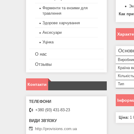
Эк
Ферменти та ензими для
травлення
Как при
Здорове харчування
Аксесуари
Характ
Уцінка
Основ
О нас
Виробни
Отзывы
Країна в
Кількіст
Тип
Контакти
Інформа
+380 (93) 431-83-23
Ціна:
1 
http://provisions.com.ua