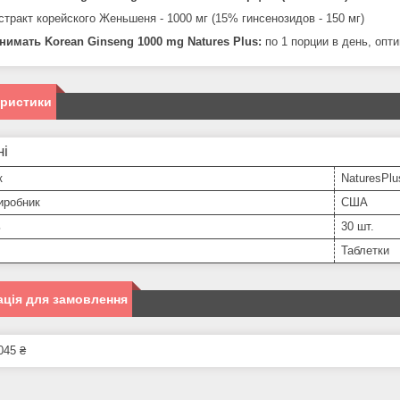
стракт корейского Женьшеня - 1000 мг (15% гинсенозидов - 150 мг)
нимать Korean Ginseng 1000 mg Natures Plus​:
по 1 порции в день, опт
еристики
ні
к
NaturesPlu
иробник
США
ь
30 шт.
Таблетки
ція для замовлення
045 ₴