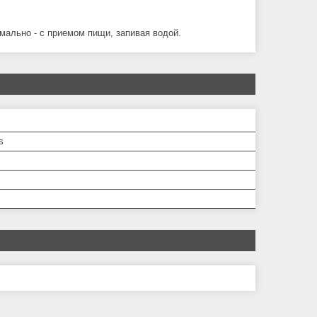
имально - с приемом пищи, запивая водой.
s