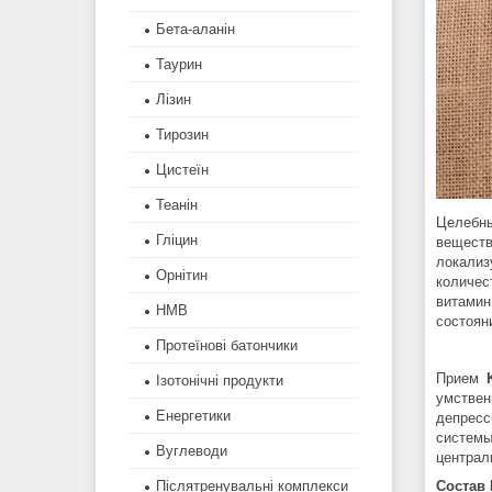
Бета-аланін
Таурин
Лізин
Тирозин
Цистеїн
Теанін
Целебны
Гліцин
вещест
локализ
Орнітин
количес
витамин
HMB
состоян
Протеїнові батончики
Прием
Ізотонічні продукти
умстве
Енергетики
депресс
системы
Вуглеводи
централ
Состав 
Післятренувальні комплекси