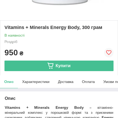
Vitamins + Minerals Energy Body, 300 грам
В наявності
Роздріб
950
₴
Купити
Опис
Характеристики
Доставка
Оплата
Умови п
Опис
Vitamins + Minerals Energy Body
–
вітамінно-
мінеральний комплекс у порошковій формі та з приємними
смаковими добавками, створений німецькою
компанією
Energy