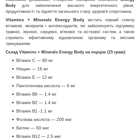
Body
для забезпечення високого енергетичного рівня,
продуктивності та підняття загального стану здоров'я спортсмена.
Vitamins + Minerals Energy Body
містить повний спектр
вітамінів, мінералів і антиоксидантів, які забезпечують підтримку
травної, імунної, серцевої, м'язової та кісткової систем, а також
сприяють ефективному відновленню організму та якісним
тренуванням.
Склад
Vitamins + Minerals Energy Body
на порцію (15 грам):
Вітамін C — 80 мг
Ніацин — 16 мг
Вітамін E — 12 мг
Пантотенова кислота — 6 мг
Вітамін B6 — 1.4 мг
Вітамін B2 — 1.4 мг
Вітамін B1 -1.1 мг
Фолієва кислота — 200 мкг
Біотин — 50 мкг
Вітамін B12 — 2.5 мкг