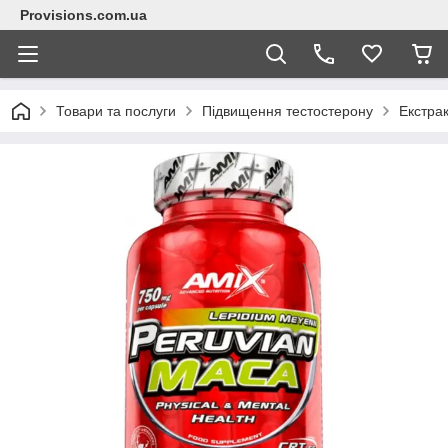
Provisions.com.ua
Товари та послуги
Підвищення тестостерону
Екстра