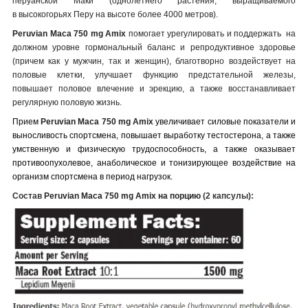
перуанской Маки (однолетнего растения, выращиваемого
в высокогорьях Перу на высоте более 4000 метров).
Peruvian Maca 750 mg Amix
помогает урегулировать и поддержать на
должном уровне гормональный баланс и репродуктивное здоровье
(причем как у мужчин, так и женщин), благотворно воздействует на
половые клетки, улучшает функцию предстательной железы,
повышает половое влечение и эрекцию, а также восстанавливает
регулярную половую жизнь.
Прием
Peruvian Maca 750 mg Amix
увеличивает силовые показатели и
выносливость спортсмена, повышает выработку тестостерона, а также
умственную и физическую трудоспособность, а также оказывает
противоопухолевое, анаболическое и тонизирующее воздействие на
организм спортсмена в период нагрузок.
Состав
Peruvian Maca 750 mg Amix
на порцию
(2 капсулы):