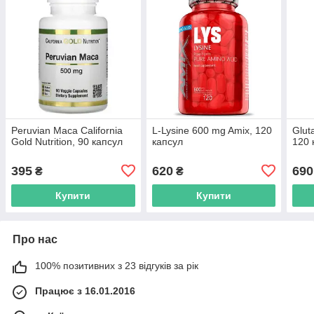
Peruvian Maca California
L-Lysine 600 mg Amix, 120
Glut
Gold Nutrition, 90 капсул
капсул
120 
395
620
690
₴
₴
Купити
Купити
Про нас
100% позитивних з 23 відгуків за рік
Працює з 16.01.2016