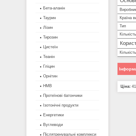
Основ
Бета-аланін
Виробни
Країна в
Таурин
Тип
Лізин
Кількіст
Тирозин
Корист
Цистеїн
Кількіст
Теанін
Гліцин
Інформа
Орнітин
HMB
Ціна:
41
Протеїнові батончики
Ізотонічні продукти
Енергетики
Вуглеводи
Післятренувальні комплекси