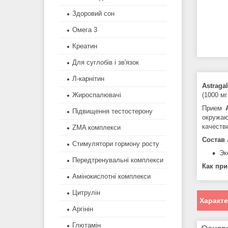
Здоровий сон
Омега 3
Креатин
Для суглобів і зв'язок
Л-карнітин
Astraga
(1000 мг
Жироспалювачі
Прием
Підвищення тестостерону
окружа
качеств
ZMA комплекси
Состав
Стимулятори гормону росту
Эк
Передтренувальні комплекси
Как пр
Амінокислотні комплекси
Цитрулін
Характ
Аргінін
Глютамін