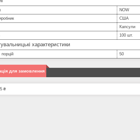
ні
к
NOW
иробник
США
Капсули
ь
100 шт.
увальницькі характеристики
ь порцій
50
ція для замовлення
5 ₴