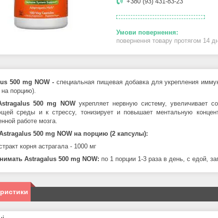
+380 (93) 431-83-23
повернення товару протягом 14 д
lus 500 mg NOW
-
специальная пищевая добавка для укрепления иммунн
 на порцию).
Astragalus 500 mg NOW
укрепляет нервную систему, увеличивает с
ющей среды и к стрессу
, тонизирует и повышает ментальную концен
енной работе мозга.
Astragalus 500 mg NOW
на порцию (2 капсулы):
стракт корня астрагала - 1000 мг
инимать
Astragalus 500 mg NOW
:
по 1 порции 1-3 раза в день, с едой, з
еристики