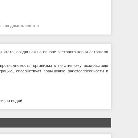
нів
за домовленістю
итета, созданная на основе экстракта корня астрагала
опротивляемость организма к негативному воздействию
трацию, способствует повышению работоспособности и
апивая водой.