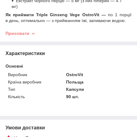
Екстракт чорного перцю — 5 мг (з них піперин — 4.7
мг)
Як приймати Triple Ginseng Vege OstroVit —
по 1 порції
в день, оптимально — з прийманням їжі, запиваючи водою.
Приховати
Характеристики
Основні
Виробник
OstroVit
Країна виробник
Польща
Тип
Капсули
Кількість
90 шт.
Умови доставки