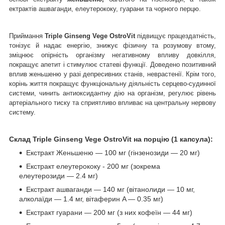
ектрактів ашваганди, елеутерококу, гуарани та чорного перцю.
Приймання
Triple Ginseng Vege OstroVit
підвищує працездатність,
тонізує й надає енергію, знижує фізичну та розумову втому,
зміцнює опірність організму негативному впливу довкілля,
покращує апетит і стимулює статеві функції. Доведено позитивний
вплив женьшеню у разі депресивних станів, неврастенії. Крім того,
корінь життя покращує функціональну діяльність серцево-судинної
системи, чинить антиоксидантну дію на організм, регулює рівень
артеріального тиску та сприятливо
впливає на центральну нервову
систему.
Склад Triple Ginseng Vege OstroVit на порцію (1 капсула):
Екстракт Женьшеню — 100 мг (гінзенозиди — 20 мг)
Екстракт елеутерококу - 200 мг (зокрема
елеутерозиди — 2.4 мг)
Екстракт ашваганди — 140 мг (вітанолиди — 10 мг,
алколаїди — 1.4 мг, вітаферин A — 0.35 мг)
Екстракт гуарани — 200 мг (з них кофеїн — 44 мг)