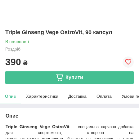
Triple Ginseng Vege OstroVit, 90 капсул
В наявності
Роздріб
390
₴
Купити
Опис
Характеристики
Доставка
Оплата
Умови п
Опис
Triple Ginseng Vege OstroVit
— спеціальна харчова добавка
для спортсменів, створена на
основі екстракту
женьшеню,
багатого на
гізенозиди, а також