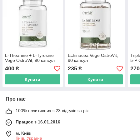
L-Theanine + L-Tyrosine
Echinacea Vege OstroVit,
Trip
Vege OstroVit, 90 капсул
90 капсул
5-P 
400
235
270
₴
₴
Купити
Купити
Про нас
100% позитивних з 23 відгуків за рік
Працює з 16.01.2016
м. Київ
Київ, Україна