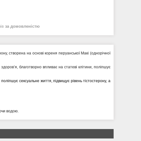
нів
за домовленістю
ну, створена на основі кореня перуанської Макі (однорічної
здоров’я, благотворно впливає на статеві клітини, поліпшує
 поліпшує сексуальне життя, підвищує рівень тістостерону, а
уючи водою.