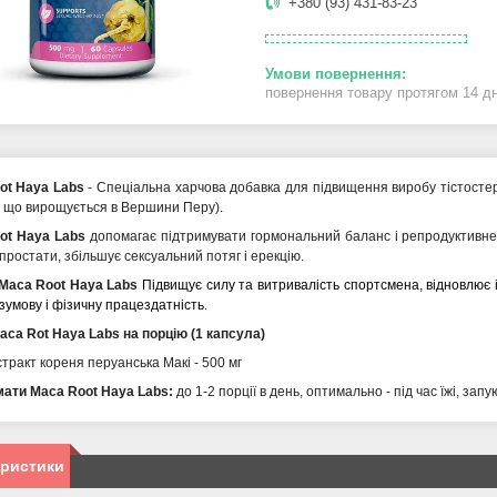
+380 (93) 431-83-23
повернення товару протягом 14 д
ot Haya Labs
- Спеціальна харчова добавка для підвищення виробу тістостеро
 що вирощується в Вершини Перу).
ot Haya Labs
допомагає підтримувати гормональний баланс і репродуктивне 
простати, збільшує сексуальний потяг і ерекцію.
Maca Root Haya Labs
Підвищує силу та витривалість спортсмена, відновлює і
зумову і фізичну працездатність.
ca Rot Haya Labs на порцію (1 капсула)
стракт кореня перуанська Макі - 500 мг
мати
Maca Root Haya Labs
:
до 1-2 порції в день, оптимально - під час їжі, зап
еристики