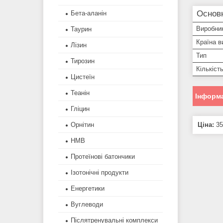
Основ
Бета-аланін
Виробни
Таурин
Країна в
Лізин
Тип
Тирозин
Кількіст
Цистеїн
Теанін
Інформа
Гліцин
Ціна:
35
Орнітин
HMB
Протеїнові батончики
Ізотонічні продукти
Енергетики
Вуглеводи
Післятренувальні комплекси