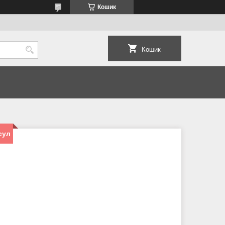
Кошик
Кошик
сул