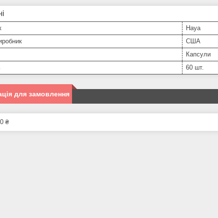
ні
к
Haya
иробник
США
Капсули
ь
60 шт.
ція для замовлення
0 ₴