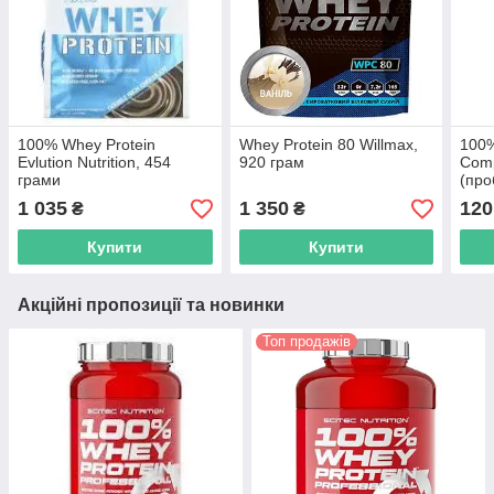
100% Whey Protein
Whey Protein 80 Willmax,
100%
Evlution Nutrition, 454
920 грам
Comp
грами
(про
1 035
1 350
120
₴
₴
Купити
Купити
Акційні пропозиції та новинки
Топ продажів