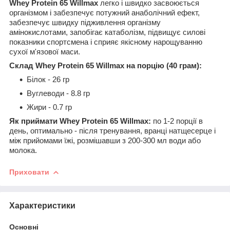
Whey Protein 65 Willmax
легко і швидко засвоюється
організмом і забезпечує
потужний анаболічний ефект,
забезпечує швидку підживлення організму
амінокислотами, запобігає катаболізм, підвищує силові
показники спортсмена і сприяє якісному нарощуванню
сухої м'язової маси.
Склад
Whey Protein 65 Willmax
на порцію (40 грам):
Білок - 26 гр
Вуглеводи - 8.8 гр
Жири - 0.7 гр
Як приймати
Whey Protein 65 Willmax
:
по 1-2 порції в
день, оптимально - після тренування, вранці натщесерце і
між прийомами їжі, розмішавши з 200-300 мл води або
молока.
Приховати
Характеристики
Основні