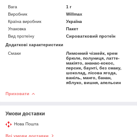
Вага
1 г
Виробник
Willmax
Країна виробник
Україна
Упаковка
Пакет
Вид протеїну
Сироватковий протеїн
Додаткові характеристики
Смаки
Лимонний чізкейк, крем
брюле, полуниця, латте-
макіято, ананас-кокос,
персик, баунті, без смаку,
шоколад, лісова ягода,
ваніль, манго, банан,
яблуко, вишня, апельсин
Приховати
Умови доставки
Нова Пошта
Всі умови доставки