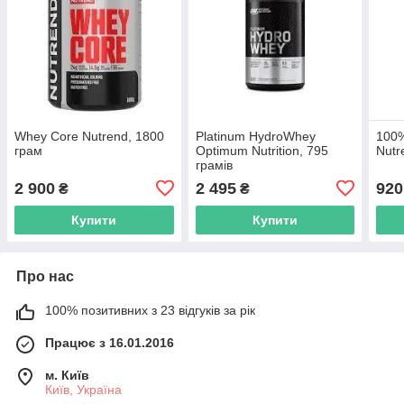
Whey Core Nutrend, 1800
Platinum HydroWhey
100%
грам
Optimum Nutrition, 795
Nutr
грамів
2 900
2 495
920
₴
₴
Купити
Купити
Про нас
100% позитивних з 23 відгуків за рік
Працює з 16.01.2016
м. Київ
Київ, Україна