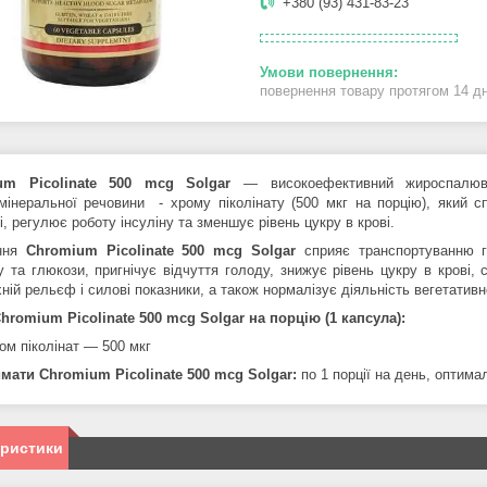
+380 (93) 431-83-23
повернення товару протягом 14 д
um Picolinate 500 mcg Solgar
— високоефективний жироспалюв
мінеральної речовини - хрому піколінату (500 мкг на порцію), який 
і, регулює роботу інсуліну та зменшує рівень цукру в крові.
ння
Chromium Picolinate 500 mcg Solgar
сприяє транспортуванню г
ну та глюкози, пригнічує відчуття голоду, знижує рівень цукру в крові,
їхній рельєф і силові показники, а також
нормалізує діяльність вегетативн
hromium Picolinate 500 mcg Solgar
на порцію (1 капсула):
ом піколінат — 500 мкг
ймати
Chromium Picolinate 500 mcg Solgar
:
по 1 порції на день, оптим
еристики