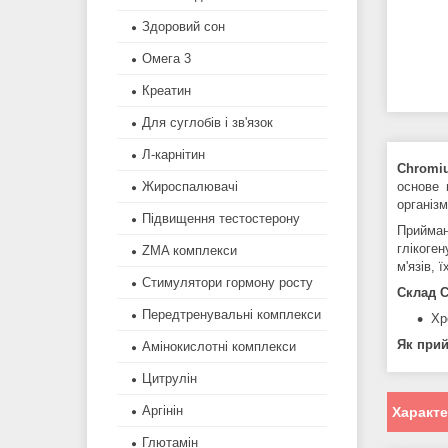
Здоровий сон
Омега 3
Креатин
Для суглобів і зв'язок
Л-карнітин
Chromi
основе 
Жироспалювачі
організм
Підвищення тестостерону
Прийма
глікоге
ZMA комплекси
м'язів, 
Стимулятори гормону росту
Склад
C
Передтренувальні комплекси
Хр
Як при
Амінокислотні комплекси
Цитрулін
Аргінін
Характ
Глютамін