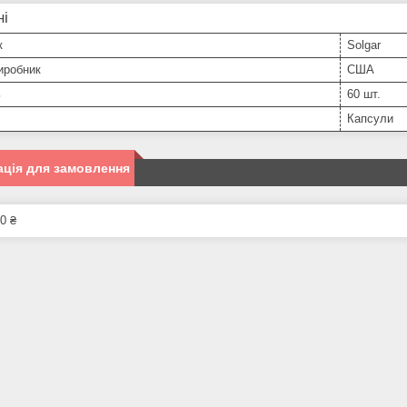
ні
к
Solgar
иробник
США
ь
60 шт.
Капсули
ція для замовлення
0 ₴