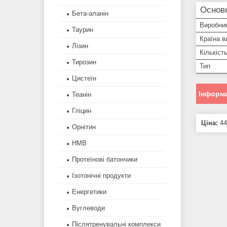
Основ
Бета-аланін
Виробни
Таурин
Країна в
Лізин
Кількіст
Тирозин
Тип
Цистеїн
Інформа
Теанін
Гліцин
Ціна:
44
Орнітин
HMB
Протеїнові батончики
Ізотонічні продукти
Енергетики
Вуглеводи
Післятренувальні комплекси