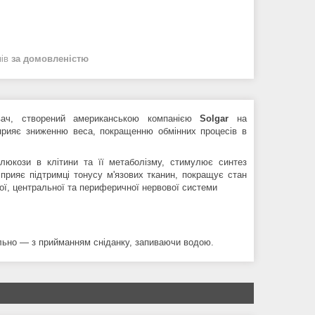
нів
за домовленістю
ач, створений американською компанією
Solgar
на
сприяє зниженню
веса, покращенню обмінних процесів в
люкози в клітини та її метаболізму, стимулює синтез
 сприяє підтримці тонусу м'язових тканин, покращує стан
ої, центральної та периферичної нервової системи
ально — з прийманням сніданку, запиваючи водою.