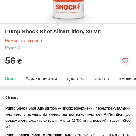
Pump Shock Shot AllNutrition, 80 мл
Немає в наявності
Роздріб
56
₴
Опис
Характеристики
Доставка
Оплата
Умови п
Опис
Pump Shock Shot AllNutrition
— високоефективний передтренувальний
комплекс у зручних флаконах від польської компанії
AllNutrition
,
до
складу якого входить цитрулін малат (2700 мг на порцію) і таурин (300
мг).
Pump Shock Shot AllNutrition
використовується для швидкого та