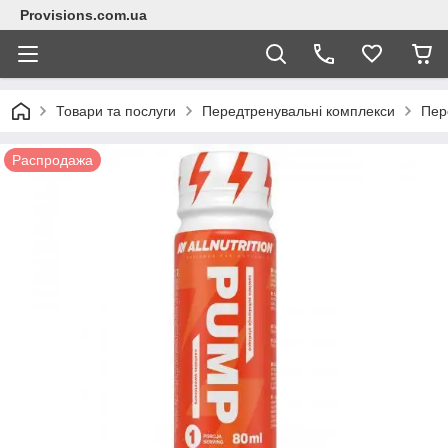
Provisions.com.ua
Товари та послуги
Передтренувальні комплекси
Пер
Распродажа