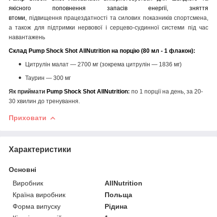
якісного поповнення запасів енергії, зняття
втоми,
підвищення працездатності та силових показників спортсмена,
а також для підтримки нервової і серцево-судинної системи під час
навантажень
Склад
Pump Shock Shot AllNutrition
на порцію (80 мл - 1 флакон):
Цитрулін малат — 2700 мг (зокрема цитрулін — 1836 мг)
Таурин — 300 мг
Як приймати
Pump Shock Shot AllNutrition
:
по 1 порції на день, за 20-
30 хвилин до тренування.
Приховати
Характеристики
Основні
Виробник
AllNutrition
Країна виробник
Польща
Форма випуску
Рідина