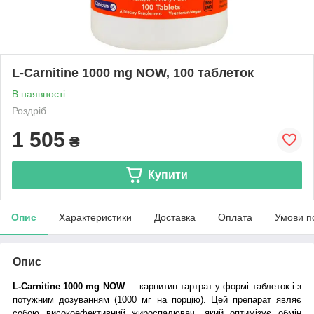
L-Carnitine 1000 mg NOW, 100 таблеток
В наявності
Роздріб
1 505
₴
Купити
Опис
Характеристики
Доставка
Оплата
Умови п
Опис
L-Carnitine 1000 mg NOW
— карнитин тартрат у формі таблеток і з
потужним дозуванням (1000 мг на порцію). Цей препарат являє
собою високоефективний жироспалювач, який оптимізує обмін