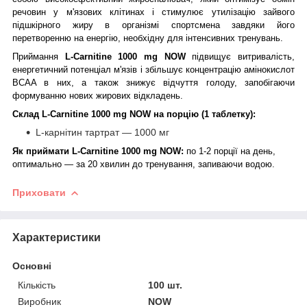
речовин у м'язових клітинах і стимулює утилізацію зайвого
підшкірного жиру в організмі спортсмена завдяки його
перетворенню на енергію, необхідну для інтенсивних тренувань.
Приймання
L-Carnitine 1000 mg NOW
підвищує
витривалість,
енергетичний потенціал м'язів і збільшує концентрацію
амінокислот
BCAA в них, а також
знижує відчуття голоду, запобігаючи
формуванню нових жирових відкладень.
Склад
L-Carnitine 1000 mg NOW
на порцію (1 таблетку):
L-карнітин тартрат — 1000 мг
Як приймати
L-Carnitine 1000 mg NOW
:
по 1-2 порції на день,
оптимально — за 20 хвилин до тренування, запиваючи водою.
Приховати
Характеристики
Основні
Кількість
100 шт.
Виробник
NOW