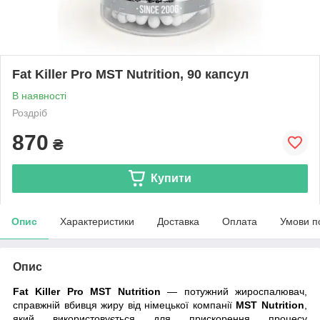
Fat Killer Pro MST Nutrition, 90 капсул
В наявності
Роздріб
870
₴
Купити
Опис
Характеристики
Доставка
Оплата
Умови п
Опис
Fat Killer Pro MST Nutrition
— потужний жироспалювач,
справжній вбивця жиру від німецької компанії
MST Nutrition
,
який використовується для прискорення процесу