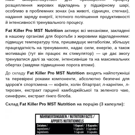
розщеплення жирових відкладень у підшкірному шарі,
особливо в проблемних зонах (на животі, сідницях, стегнах),
надання заряду енергії, істотного поліпшення продуктивності
й інтенсивності тренувального процесу.
Fat Killer Pro MST Nutrition
активує всі механізми, закладені
в нашому організмі для боротьби з жировими відкладеннями:
підвищує температуру тіла, пришвидшує метаболізм, збільшує
працездатність на тренуваннях, надає сили, енергію, а також
мотивацію (тут він працює як стимулятор) — це дає змогу
тренуватися далі за часом, інтенсивніше та на максимальних
обертах (завдяки підвищенню порога втоми).
До складу
Fat Killer Pro MST Nutrition
входять найпотужніші
та перевірені роками компоненти, абсолютно безпечні для
здоров'я спортсмена — кофеїн, холін бітартрат, л-карнітин, л-
тирозин, екстракт гарцинії камбоджійської та зеленого чаю,
синефрин, екстракт гінкго білоба.
Склад
Fat Killer Pro MST Nutrition
на порцію (3 капсули):