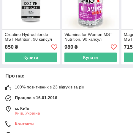
Creatine Hydrochloride
Vitamins for Women MST
Magn
MST Nutrition, 90 капсул
Nutrition, 90 капсул
MST 
850
980
715
₴
₴
Купити
Купити
Про нас
100% позитивних з 23 відгуків за рік
Працює з 16.01.2016
м. Київ
Київ, Україна
Контакти