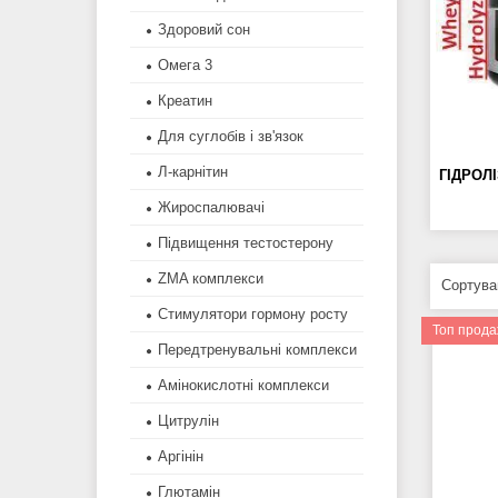
Здоровий сон
Омега 3
Креатин
Для суглобів і зв'язок
Л-карнітин
ГІДРОЛ
Жироспалювачі
Підвищення тестостерону
ZMA комплекси
Стимулятори гормону росту
Топ прод
Передтренувальні комплекси
Амінокислотні комплекси
Цитрулін
Аргінін
Глютамін