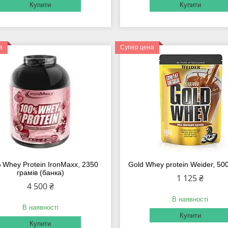
Купити
Купити
а
Супер цена
 Whey Protein IronMaxx, 2350
Gold Whey protein Weider, 50
грамів (банка)
1 125 ₴
4 500 ₴
В наявності
В наявності
Купити
Купити