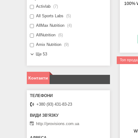
100% W
Activlab
7
All Sports Labs
5
AllMax Nutrition
4
AllNutrition
6
Amix Nutrition
9
Ще 53
Топ прод
Контакти
+380 (93) 431-83-23
http://provisions.com.ua
Wh