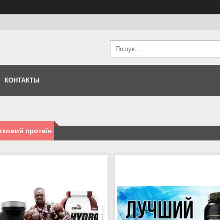
КОНТАКТЫ
тковий протеїн