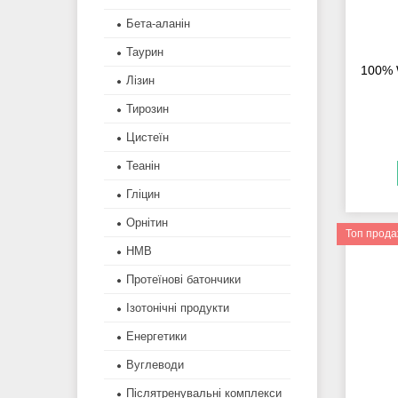
Бета-аланін
Таурин
100% W
Лізин
Тирозин
Цистеїн
Теанін
Гліцин
Орнітин
Топ прод
HMB
Протеїнові батончики
Ізотонічні продукти
Енергетики
Вуглеводи
Післятренувальні комплекси