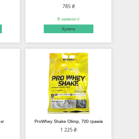
785 ₴
В наявності
Купити
кг
ProWhey Shake Olimp, 700 грамів
1 225 ₴