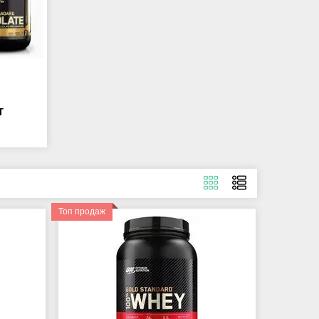
Т
Топ продаж