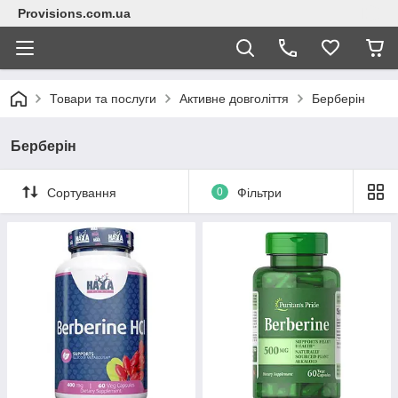
Provisions.com.ua
Товари та послуги
Активне довголіття
Берберін
Берберін
Сортування
0
Фільтри