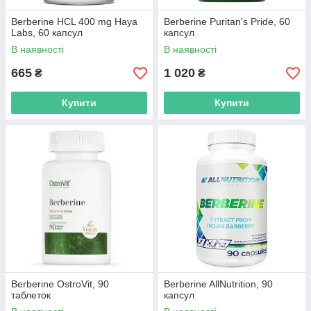
Berberine HCL 400 mg Haya
Berberine Puritan's Pride, 60
Labs, 60 капсул
капсул
В наявності
В наявності
665
1 020
₴
₴
Купити
Купити
Berberine OstroVit, 90
Berberine AllNutrition, 90
таблеток
капсул