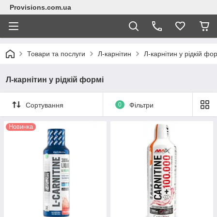
Provisions.com.ua
Товари та послуги
Л-карнітин
Л-карнітин у рідкій фо
Л-карнітин у рідкій формі
Сортування
0
Фільтри
Новинка