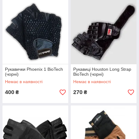
Рукавички Phoenix 1 BioTech
Рукавиці Houston Long Strap
(чорні)
BioTech (чорні)
Немає в наявності
Немає в наявності
400
270
₴
₴