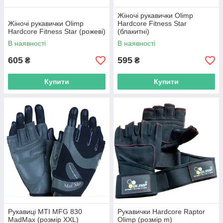
Жіночі рукавички Olimp
Жіночі рукавички Olimp
Hardcore Fitness Star
Hardcore Fitness Star (рожеві)
(блакитні)
В наявності
В наявності
605
595
₴
₴
Купити
Купити
Рукавиці MTI MFG 830
Рукавички Hardcore Raptor
MadMax (розмір XXL)
Olimp (розмір m)