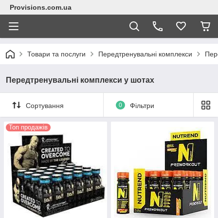
Provisions.com.ua
Товари та послуги
Передтренувальні комплекси
Пер
Передтренувальні комплекси у шотах
Сортування
0
Фільтри
Топ продажів