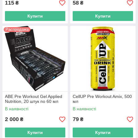
115
58
₴
₴
Купити
Купити
Распродажа
ABE Pre Workout Gel Applied
CellUP Pre Workout Amix, 500
Nutrition, 20 штук по 60 мл
мл
В наявності
В наявності
2 000
79
₴
₴
Купити
Купити