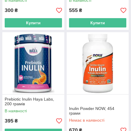
В наявності
В наявності
300
555
₴
₴
Купити
Купити
Prebiotic Inulin Haya Labs,
200 грамів
Inulin Powder NOW, 454
В наявності
грами
395
Немає в наявності
₴
670
₴