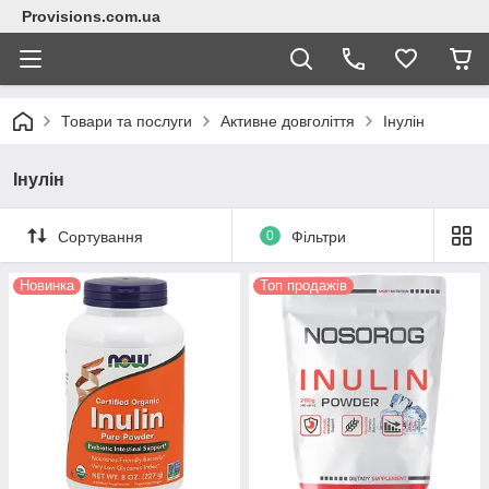
Provisions.com.ua
Товари та послуги
Активне довголіття
Інулін
Інулін
Сортування
0
Фільтри
Новинка
Топ продажів